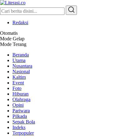
Literasi.co
Pilar Informasi
Redaksi
Otomatis
Mode Gelap
Mode Terang
Beranda
Utama
Nusantara
Nasional
Kaltim
Event
Foto
Hiburan
Olahraga
Opini
Pariwara
Pilkada
Sepak Bola
Indeks
Terpopuler