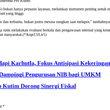
diterima Pro Kutim.
3S) bukan hanya pemanis layanan, melainkan instrumen penting untuk 
ti yang tinggi.
 dan terbantu, bukan justru merasa sungkan saat melapor,” tambahnya
uga rutin melakukan evaluasi berkala dan pengawasan internal yang k
san masyarakat.(*/kopi13/Ltr1)
api Karhutla, Fokus Antisipasi Kekeringa
m Dampingi Pengurusan NIB bagi UMKM
 Kutim Dorong Sinergi Fiskal
ai
*