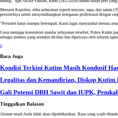
datang,” ujar AKBP Fauzan, Rabu (18/2/2026) dalam siaran pers yang 
Menurut Kapolres, etika pelayanan seperti senyum, sapa, dan salam (
personelnya untuk menyeimbangkan ketegasan profesional dengan empa
“Personel harus mampu berempati. Kami ingin masyarakat merasa aman
Guna menjaga konsistensi standar pelayanan tersebut, Polres Kutim j
sebagai institusi yang semakin dicintai dan dipercaya oleh seluruh lapi
0
Baca Juga
Kondisi Terkini Kutim Masih Kondusif Had
Legalitas dan Kemandirian, Diskop Kuti
Gali Potensi DBH Sawit dan IUPK, Pemkab
Tinggalkan Balasan
Alamat email Anda tidak akan dipublikasikan.
Ruas yang wajib ditand