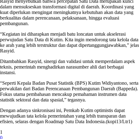
Rasyid menyebutkan bahwa percepatan Satu Data merupakan kunci
dalam mensukseskan transformasi digital di daerah. Koordinasi yang
kuat diperlukan mengingat meningkatnya kebutuhan akan data yang
berkualitas dalam perencanaan, pelaksanaan, hingga evaluasi
pembangunan.
“Kegiatan ini diharapkan menjadi batu loncatan untuk akselerasi
perwujudan Satu Data di Kutim. Kita ingin mendorong tata kelola data
ke arah yang lebih terstruktur dan dapat dipertanggungjawabkan,” jelas
Rasyid.
Ditambahkan Rasyid, sinergi dan validasi untuk memperdalam aspek
teknis, pemerintah menghadirkan narasumber ahli dari berbagai
instansi.
“Seperti Kepala Badan Pusat Statistik (BPS) Kutim Widiyantono, serta
perwakilan dari Badan Perencanaan Pembangunan Daerah (Bappeda).
Fokus utama pembahasan mencakup pemahaman instrumen data
statistik sektoral dan data spasial,” tegasnya.
Dengan adanya sinkronisasi ini, Pemkab Kutim optimistis dapat
mewujudkan tata kelola pemerintahan yang lebih transparan dan
efisien, selaras dengan Roadmap Satu Data Indonesia.(kopi13/Ltr1)
1
0