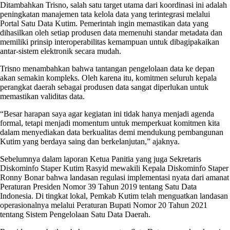
Ditambahkan Trisno, salah satu target utama dari koordinasi ini adalah
peningkatan manajemen tata kelola data yang terintegrasi melalui
Portal Satu Data Kutim. Pemerintah ingin memastikan data yang
dihasilkan oleh setiap produsen data memenuhi standar metadata dan
memiliki prinsip interoperabilitas kemampuan untuk dibagipakaikan
antar-sistem elektronik secara mudah.
Trisno menambahkan bahwa tantangan pengelolaan data ke depan
akan semakin kompleks. Oleh karena itu, komitmen seluruh kepala
perangkat daerah sebagai produsen data sangat diperlukan untuk
memastikan validitas data.
“Besar harapan saya agar kegiatan ini tidak hanya menjadi agenda
formal, tetapi menjadi momentum untuk memperkuat komitmen kita
dalam menyediakan data berkualitas demi mendukung pembangunan
Kutim yang berdaya saing dan berkelanjutan,” ajaknya.
Sebelumnya dalam laporan Ketua Panitia yang juga Sekretaris
Diskominfo Staper Kutim Rasyid mewakili Kepala Diskominfo Staper
Ronny Bonar bahwa landasan regulasi implementasi nyata dari amanat
Peraturan Presiden Nomor 39 Tahun 2019 tentang Satu Data
Indonesia. Di tingkat lokal, Pemkab Kutim telah menguatkan landasan
operasionalnya melalui Peraturan Bupati Nomor 20 Tahun 2021
tentang Sistem Pengelolaan Satu Data Daerah.