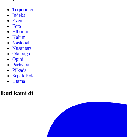
Terpopuler
Indeks
Event
Foto
Hiburan
Kaltim
Nasional
Nusantara
Olahraga
Opini
Pariwara
Pilkada
Sepak Bola
Utama
Ikuti kami di