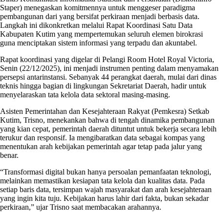
Staper) menegaskan komitmennya untuk menggeser paradigma
pembangunan dari yang bersifat perkiraan menjadi berbasis data.
Langkah ini dikonkretkan melalui Rapat Koordinasi Satu Data
Kabupaten Kutim yang mempertemukan seluruh elemen birokrasi
guna menciptakan sistem informasi yang terpadu dan akuntabel.
Rapat koordinasi yang digelar di Pelangi Room Hotel Royal Victoria,
Senin (22/12/2025), ini menjadi instrumen penting dalam menyamakan
persepsi antarinstansi. Sebanyak 44 perangkat daerah, mulai dari dinas
teknis hingga bagian di lingkungan Sekretariat Daerah, hadir untuk
menyelaraskan tata kelola data sektoral masing-masing.
Asisten Pemerintahan dan Kesejahteraan Rakyat (Pemkesra) Setkab
Kutim, Trisno, menekankan bahwa di tengah dinamika pembangunan
yang kian cepat, pemerintah daerah dituntut untuk bekerja secara lebih
terukur dan responsif. Ia mengibaratkan data sebagai kompas yang
menentukan arah kebijakan pemerintah agar tetap pada jalur yang
benar.
“Transformasi digital bukan hanya persoalan pemanfaatan teknologi,
melainkan memastikan kesiapan tata kelola dan kualitas data. Pada
setiap baris data, tersimpan wajah masyarakat dan arah kesejahteraan
yang ingin kita tuju. Kebijakan harus lahir dari fakta, bukan sekadar
perkiraan,” ujar Trisno saat membacakan arahannya.