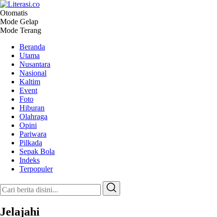
Otomatis
Literasi.co
Pilar Informasi
Mode Gelap
Mode Terang
Beranda
Utama
Nusantara
Nasional
Kaltim
Event
Foto
Hiburan
Olahraga
Opini
Pariwara
Pilkada
Sepak Bola
Indeks
Terpopuler
Jelajahi