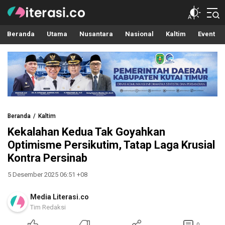
Literasi.co
Pilar Informasi
Beranda
Utama
Nusantara
Nasional
Kaltim
Event
Beranda
Kaltim
Kekalahan Kedua Tak Goyahkan
Optimisme Persikutim, Tatap Laga Krusial
Kontra Persinab
5 Desember 2025 06:51 +08
Media Literasi.co
Tim Redaksi