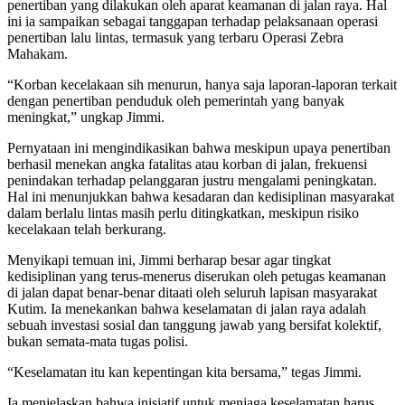
penertiban yang dilakukan oleh aparat keamanan di jalan raya. Hal
ini ia sampaikan sebagai tanggapan terhadap pelaksanaan operasi
penertiban lalu lintas, termasuk yang terbaru Operasi Zebra
Mahakam.
“Korban kecelakaan sih menurun, hanya saja laporan-laporan terkait
dengan penertiban penduduk oleh pemerintah yang banyak
meningkat,” ungkap Jimmi.
Pernyataan ini mengindikasikan bahwa meskipun upaya penertiban
berhasil menekan angka fatalitas atau korban di jalan, frekuensi
penindakan terhadap pelanggaran justru mengalami peningkatan.
Hal ini menunjukkan bahwa kesadaran dan kedisiplinan masyarakat
dalam berlalu lintas masih perlu ditingkatkan, meskipun risiko
kecelakaan telah berkurang.
Menyikapi temuan ini, Jimmi berharap besar agar tingkat
kedisiplinan yang terus-menerus diserukan oleh petugas keamanan
di jalan dapat benar-benar ditaati oleh seluruh lapisan masyarakat
Kutim. Ia menekankan bahwa keselamatan di jalan raya adalah
sebuah investasi sosial dan tanggung jawab yang bersifat kolektif,
bukan semata-mata tugas polisi.
“Keselamatan itu kan kepentingan kita bersama,” tegas Jimmi.
Ia menjelaskan bahwa inisiatif untuk menjaga keselamatan harus