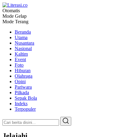
Otomatis
Literasi.co
Pilar Informasi
Mode Gelap
Mode Terang
Beranda
Utama
Nusantara
Nasional
Kaltim
Event
Foto
Hiburan
Olahraga
Opini
Pariwara
Pilkada
Sepak Bola
Indeks
Terpopuler
Jelajahi