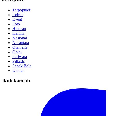
Terpopuler
Indeks
Event
Foto
Hiburan
Kaltim
Nasional
Nusantara
Olahraga
Opini
Pariwara
Pilkada
Sepak Bola
Utama
Ikuti kami di