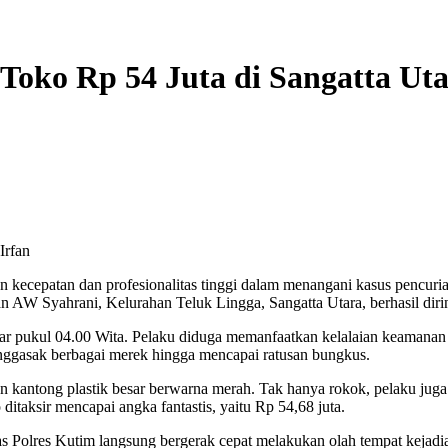
oko Rp 54 Juta di Sangatta Utar
Irfan
n kecepatan dan profesionalitas tinggi dalam menangani kasus pencuri
an A
W
Syahrani, Kelurahan Teluk Lingga, Sangatta Utara, berhasil dir
itar pukul 04.00 Wita. Pelaku diduga memanfaatkan kelalaian keamanan
enggasak berbagai merek hingga mencapai ratusan bungkus.
 kantong plastik besar berwarna merah. Tak hanya rokok, pelaku jug
o ditaksir mencapai angka fantastis, yaitu Rp
54,68 juta.
s Polres Kutim langsung bergerak cepat melakukan olah tempat kejadia