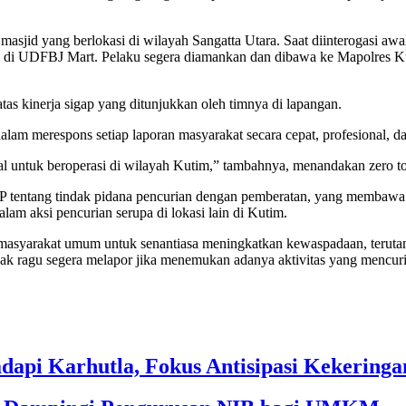
 masjid yang berlokasi di wilayah Sangatta Utara. Saat diinterogasi a
an di UDFBJ Mart. Pelaku segera diamankan dan dibawa ke Mapolres Ku
as kinerja sigap yang ditunjukkan oleh timnya di lapangan.
m merespons setiap laporan masyarakat secara cepat, profesional, dan
al untuk beroperasi di wilayah Kutim,” tambahnya, menandakan zero to
UHP tentang tindak pidana pencurian dengan pemberatan, yang membaw
lam aksi pencurian serupa di lokasi lain di Kut
im
.
masyarakat umum untuk senantiasa meningkatkan kewaspadaan, teruta
dak ragu segera melapor jika menemukan adanya aktivitas yang mencuri
dapi Karhutla, Fokus Antisipasi Kekeringa