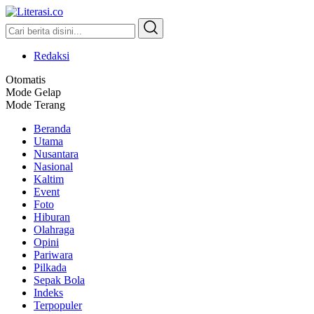
Literasi.co
Pilar Informasi
Redaksi
Otomatis
Mode Gelap
Mode Terang
Beranda
Utama
Nusantara
Nasional
Kaltim
Event
Foto
Hiburan
Olahraga
Opini
Pariwara
Pilkada
Sepak Bola
Indeks
Terpopuler