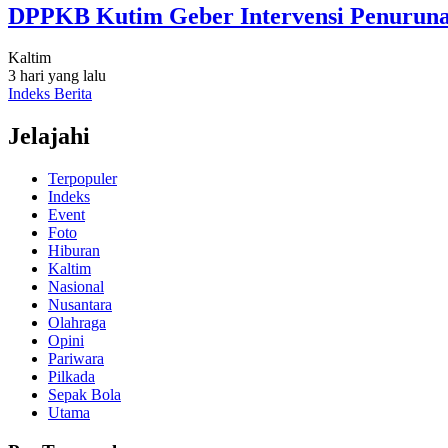
DPPKB Kutim Geber Intervensi Penurunan
Kaltim
3 hari yang lalu
Indeks Berita
Jelajahi
Terpopuler
Indeks
Event
Foto
Hiburan
Kaltim
Nasional
Nusantara
Olahraga
Opini
Pariwara
Pilkada
Sepak Bola
Utama