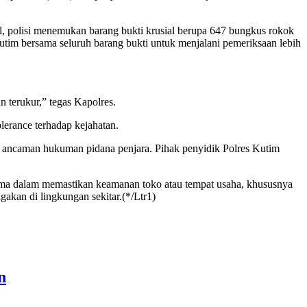
wal, polisi menemukan barang bukti krusial berupa 647 bungkus rokok
tim bersama seluruh barang bukti untuk menjalani pemeriksaan lebih
 terukur,” tegas Kapolres.
lerance terhadap kejahatan.
a ancaman hukuman pidana penjara. Pihak penyidik Polres Kutim
ma dalam memastikan keamanan toko atau tempat usaha, khususnya
gakan di lingkungan sekitar.
(*/Ltr1)
n