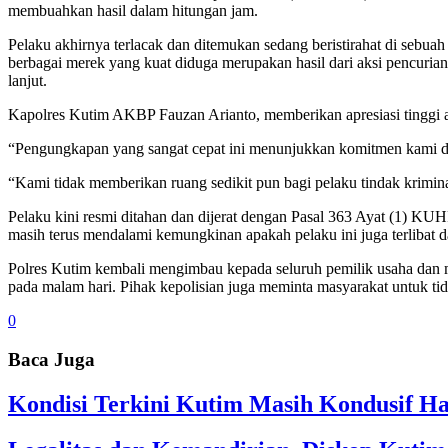
membuahkan hasil dalam hitungan jam.
Pelaku akhirnya terlacak dan ditemukan sedang beristirahat di sebuah
berbagai merek yang kuat diduga merupakan hasil dari aksi pencuri
lanjut.
Kapolres Kut
im
AKBP Fauzan Arianto, memberikan apresiasi tinggi at
“Pengungkapan yang sangat cepat ini menunjukkan komitmen kami dala
“Kami tidak memberikan ruang sedikit pun bagi pelaku tindak krimin
Pelaku kini resmi ditahan dan dijerat dengan Pasal 363 Ayat (1) K
masih terus mendalami kemungkinan apakah pelaku ini juga terlibat da
Polres Kut
im
kembali mengimbau kepada seluruh pemilik usaha dan 
pada malam hari. Pihak kepolisian juga meminta masyarakat untuk ti
0
Baca Juga
Kondisi Terkini Kutim Masih Kondusif Ha