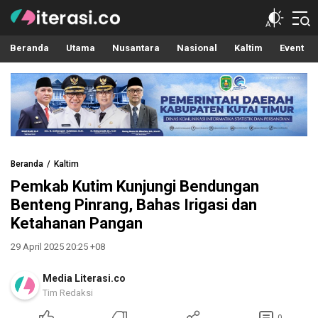
Literasi.co
Pilar Informasi
Beranda
Utama
Nusantara
Nasional
Kaltim
Event
Beranda
Kaltim
Pemkab Kutim Kunjungi Bendungan
Benteng Pinrang, Bahas Irigasi dan
Ketahanan Pangan
29 April 2025 20:25 +08
Media Literasi.co
Tim Redaksi