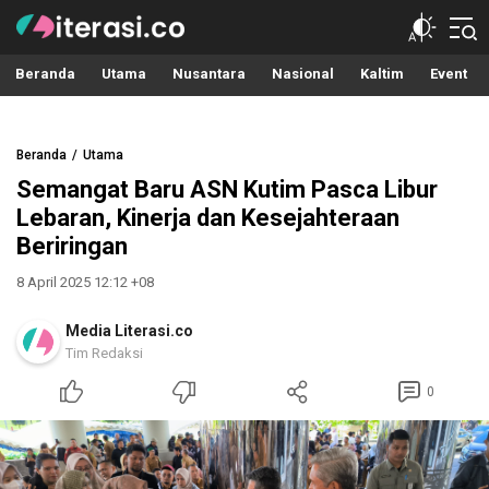
Literasi.co
Pilar Informasi
Beranda
Utama
Nusantara
Nasional
Kaltim
Event
Beranda
Utama
Semangat Baru ASN Kutim Pasca Libur
Lebaran, Kinerja dan Kesejahteraan
Beriringan
8 April 2025 12:12 +08
Media Literasi.co
Tim Redaksi
0