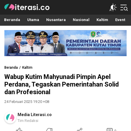
Literasi.co
Pilar Informasi
Beranda
Utama
Nusantara
Nasional
Kaltim
Event
Beranda
Kaltim
Wabup Kutim Mahyunadi Pimpin Apel
Perdana, Tegaskan Pemerintahan Solid
dan Profesional
24 Februari 2025 19:20 +08
Media Literasi.co
Tim Redaksi