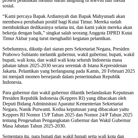
prosesi pelantikan melalui siaran langsung di televisi dan media
sosial.
“Kami percaya Bapak Ardiansyah dan Bapak Mahyunadi akan
membawa perubahan positif bagi Kutai Timur. Mereka sudah
membuktikan dedikasinya selama ini, dan kami yakin mereka akan
bekerja dengan baik,” singkat salah seorang Anggota DPRD Kutai
Timur Akbar yang turut menghadiri kegiatan pelantikan.
Sebelumnya, dikutip dari siaran pers Sekretariat Negara, Presiden
Prabowo Subianto melantik gubernur, wakil gubernur, bupati, wakil
bupati, wali kota, dan wakil wali kota seluruh Indonesia masa
jabatan tahun 2025-2030 secara serentak di Istana Kepresidenan
Jakarta. Pelantikan yang berlangsung pada Kamis, 20 Februari 2025
ini menjadi momen bersejarah dalam pemerintahan Republik
Indonesia.
Para gubernur dan wakil gubernur dilantik berlandaskan Keputusan
Presiden Republik Indonesia (Keppres RI) yang dibacakan oleh
Deputi Bidang Administrasi Aparatur Kementerian Sekretariat
Negara, Nanik Purwanti. Kedua keputusan yang dibacakan yaitu
Keppres RI Nomor 15/P Tahun 2025 dan Nomor 24/P Tahun 2025
tentang Pengesahan Pengangkatan Gubernur dan Wakil Gubernur
Masa Jabatan Tahun 2025-2030.
Sementara itu, para bupati dan wakil bupati serta wali kota dan