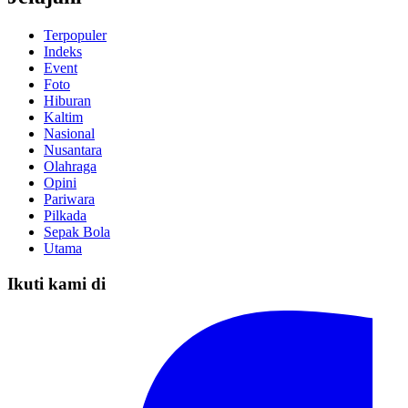
Terpopuler
Indeks
Event
Foto
Hiburan
Kaltim
Nasional
Nusantara
Olahraga
Opini
Pariwara
Pilkada
Sepak Bola
Utama
Ikuti kami di