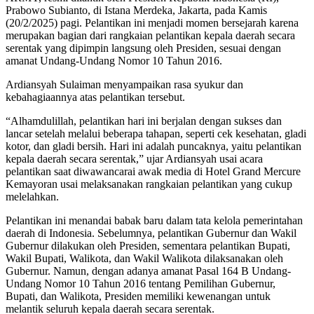
Prabowo Subianto, di Istana Merdeka, Jakarta, pada Kamis
(20/2/2025) pagi. Pelantikan ini menjadi momen bersejarah karena
merupakan bagian dari rangkaian pelantikan kepala daerah secara
serentak yang dipimpin langsung oleh Presiden, sesuai dengan
amanat Undang-Undang Nomor 10 Tahun 2016.
Ardiansyah Sulaiman menyampaikan rasa syukur dan
kebahagiaannya atas pelantikan tersebut.
“Alhamdulillah, pelantikan hari ini berjalan dengan sukses dan
lancar setelah melalui beberapa tahapan, seperti cek kesehatan, gladi
kotor, dan gladi bersih. Hari ini adalah puncaknya, yaitu pelantikan
kepala daerah secara serentak,” ujar Ardiansyah usai acara
pelantikan saat diwawancarai awak media di Hotel Grand Mercure
Kemayoran usai melaksanakan rangkaian pelantikan yang cukup
melelahkan.
Pelantikan ini menandai babak baru dalam tata kelola pemerintahan
daerah di Indonesia. Sebelumnya, pelantikan Gubernur dan Wakil
Gubernur dilakukan oleh Presiden, sementara pelantikan Bupati,
Wakil Bupati, Walikota, dan Wakil Walikota dilaksanakan oleh
Gubernur. Namun, dengan adanya amanat Pasal 164 B Undang-
Undang Nomor 10 Tahun 2016 tentang Pemilihan Gubernur,
Bupati, dan Walikota, Presiden memiliki kewenangan untuk
melantik seluruh kepala daerah secara serentak.