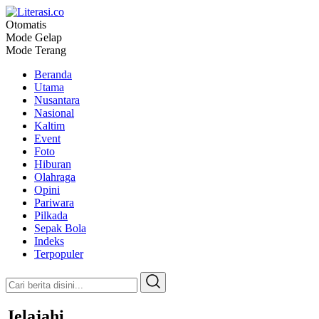
Otomatis
Literasi.co
Pilar Informasi
Mode Gelap
Mode Terang
Beranda
Utama
Nusantara
Nasional
Kaltim
Event
Foto
Hiburan
Olahraga
Opini
Pariwara
Pilkada
Sepak Bola
Indeks
Terpopuler
Jelajahi