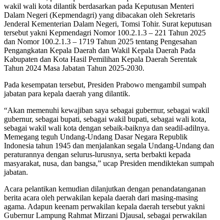
wakil wali kota dilantik berdasarkan pada Keputusan Menteri
Dalam Negeri (Kepmendagri) yang dibacakan oleh Sekretaris
Jenderal Kementerian Dalam Negeri, Tomsi Tohir. Surat keputusan
tersebut yakni Kepmendagri Nomor 100.2.1.3 – 221 Tahun 2025
dan Nomor 100.2.1.3 – 1719 Tahun 2025 tentang Pengesahan
Pengangkatan Kepala Daerah dan Wakil Kepala Daerah Pada
Kabupaten dan Kota Hasil Pemilihan Kepala Daerah Serentak
Tahun 2024 Masa Jabatan Tahun 2025-2030.
Pada kesempatan tersebut, Presiden Prabowo mengambil sumpah
jabatan para kepala daerah yang dilantik.
“Akan memenuhi kewajiban saya sebagai gubernur, sebagai wakil
gubernur, sebagai bupati, sebagai wakil bupati, sebagai wali kota,
sebagai wakil wali kota dengan sebaik-baiknya dan seadil-adilnya.
Memegang teguh Undang-Undang Dasar Negara Republik
Indonesia tahun 1945 dan menjalankan segala Undang-Undang dan
peraturannya dengan selurus-lurusnya, serta berbakti kepada
masyarakat, nusa, dan bangsa,” ucap Presiden mendiktekan sumpah
jabatan.
Acara pelantikan kemudian dilanjutkan dengan penandatanganan
berita acara oleh perwakilan kepala daerah dari masing-masing
agama. Adapun keenam perwakilan kepala daerah tersebut yakni
Gubernur Lampung Rahmat Mirzani Djausal, sebagai perwakilan