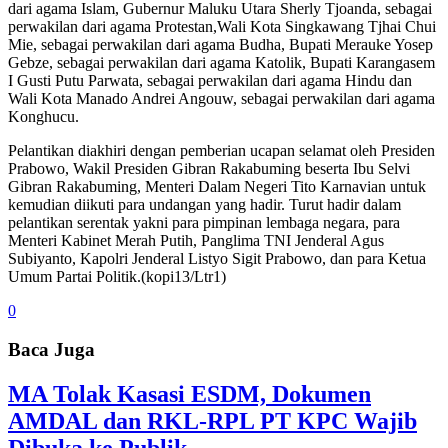
dari agama Islam, Gubernur Maluku Utara Sherly Tjoanda, sebagai
perwakilan dari agama Protestan,Wali Kota Singkawang Tjhai Chui
Mie, sebagai perwakilan dari agama Budha, Bupati Merauke Yosep
Gebze, sebagai perwakilan dari agama Katolik, Bupati Karangasem
I Gusti Putu Parwata, sebagai perwakilan dari agama Hindu dan
Wali Kota Manado Andrei Angouw, sebagai perwakilan dari agama
Konghucu.
Pelantikan diakhiri dengan pemberian ucapan selamat oleh Presiden
Prabowo, Wakil Presiden Gibran Rakabuming beserta Ibu Selvi
Gibran Rakabuming, Menteri Dalam Negeri Tito Karnavian untuk
kemudian diikuti para undangan yang hadir. Turut hadir dalam
pelantikan serentak yakni para pimpinan lembaga negara, para
Menteri Kabinet Merah Putih, Panglima TNI Jenderal Agus
Subiyanto, Kapolri Jenderal Listyo Sigit Prabowo, dan para Ketua
Umum Partai Politik.(kopi13/Ltr1)
0
Baca Juga
MA Tolak Kasasi ESDM, Dokumen
AMDAL dan RKL-RPL PT KPC Wajib
Dibuka ke Publik