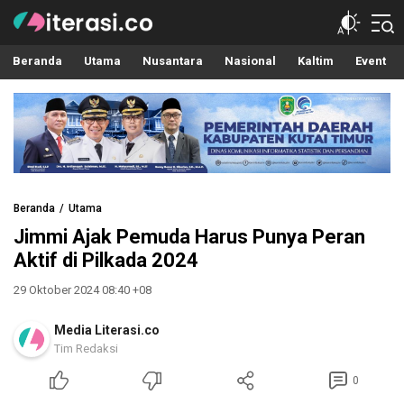
Literasi.co
Pilar Informasi
Beranda
Utama
Nusantara
Nasional
Kaltim
Event
Beranda
Utama
Jimmi Ajak Pemuda Harus Punya Peran
Aktif di Pilkada 2024
29 Oktober 2024 08:40 +08
Media Literasi.co
Tim Redaksi
0