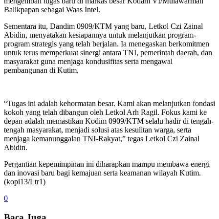
mengemban tugas baru di markas besar Kodam VI/Mulawarman
Balikpapan sebagai Waas Intel.
Sementara itu, Dandim 0909/KTM yang baru, Letkol Czi Zainal
Abidin, menyatakan kesiapannya untuk melanjutkan program-
program strategis yang telah berjalan. Ia menegaskan berkomitmen
untuk terus memperkuat sinergi antara TNI, pemerintah daerah, dan
masyarakat guna menjaga kondusifitas serta mengawal
pembangunan di Kutim.
“Tugas ini adalah kehormatan besar. Kami akan melanjutkan fondasi
kokoh yang telah dibangun oleh Letkol Arh Ragil. Fokus kami ke
depan adalah memastikan Kodim 0909/KTM selalu hadir di tengah-
tengah masyarakat, menjadi solusi atas kesulitan warga, serta
menjaga kemanunggalan TNI-Rakyat,” tegas Letkol Czi Zainal
Abidin.
Pergantian kepemimpinan ini diharapkan mampu membawa energi
dan inovasi baru bagi kemajuan serta keamanan wilayah Kutim.
(kopi13/Ltr1)
0
Baca Juga