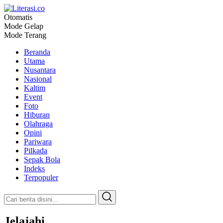
Otomatis
Literasi.co
Pilar Informasi
Mode Gelap
Mode Terang
Beranda
Utama
Nusantara
Nasional
Kaltim
Event
Foto
Hiburan
Olahraga
Opini
Pariwara
Pilkada
Sepak Bola
Indeks
Terpopuler
Jelajahi