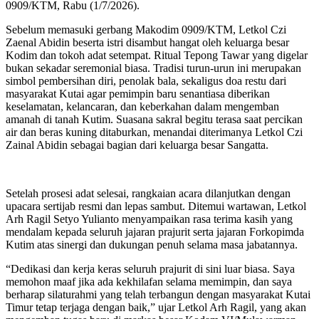
0909/KTM, Rabu (1/7/2026).
Sebelum memasuki gerbang Makodim 0909/KTM, Letkol Czi
Zaenal Abidin beserta istri disambut hangat oleh keluarga besar
Kodim dan tokoh adat setempat. Ritual Tepong Tawar yang digelar
bukan sekadar seremonial biasa. Tradisi turun-urun ini merupakan
simbol pembersihan diri, penolak bala, sekaligus doa restu dari
masyarakat Kutai agar pemimpin baru senantiasa diberikan
keselamatan, kelancaran, dan keberkahan dalam mengemban
amanah di tanah Kutim. Suasana sakral begitu terasa saat percikan
air dan beras kuning ditaburkan, menandai diterimanya Letkol Czi
Zainal Abidin sebagai bagian dari keluarga besar Sangatta.
Setelah prosesi adat selesai, rangkaian acara dilanjutkan dengan
upacara sertijab resmi dan lepas sambut. Ditemui wartawan, Letkol
Arh Ragil Setyo Yulianto menyampaikan rasa terima kasih yang
mendalam kepada seluruh jajaran prajurit serta jajaran Forkopimda
Kutim atas sinergi dan dukungan penuh selama masa jabatannya.
“Dedikasi dan kerja keras seluruh prajurit di sini luar biasa. Saya
memohon maaf jika ada kekhilafan selama memimpin, dan saya
berharap silaturahmi yang telah terbangun dengan masyarakat Kutai
Timur tetap terjaga dengan baik,” ujar Letkol Arh Ragil, yang akan