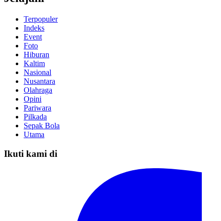
Terpopuler
Indeks
Event
Foto
Hiburan
Kaltim
Nasional
Nusantara
Olahraga
Opini
Pariwara
Pilkada
Sepak Bola
Utama
Ikuti kami di