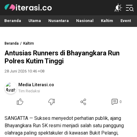
Literasi.co
Pilar Informasi
Beranda
Utama
Nusantara
Nasional
Kaltim
Event
Beranda
Kaltim
Antusias Runners di Bhayangkara Run
Polres Kutim Tinggi
28 Juni 2026 10:46 +08
Media Literasi.co
Tim Redaksi
0
SANGATTA — Sukses menyedot perhatian publik, ajang
Bhayangkara Run 5K resmi menjadi salah satu panggung
olahraga paling spektakuler di kawasan Bukit Pelangi,