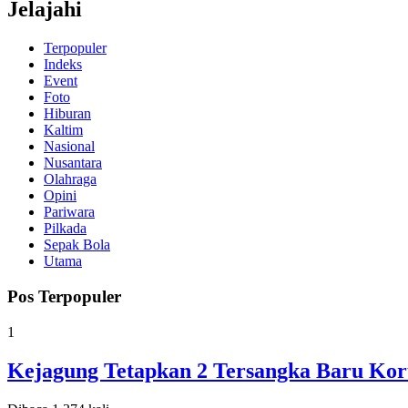
Jelajahi
Terpopuler
Indeks
Event
Foto
Hiburan
Kaltim
Nasional
Nusantara
Olahraga
Opini
Pariwara
Pilkada
Sepak Bola
Utama
Pos Terpopuler
1
Kejagung Tetapkan 2 Tersangka Baru Koru