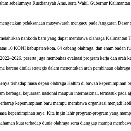
m sebelumnya Rusdiansyah Aras, serta Wakil Gubernur Kalimantan 
, mengatakan pelaksanaan musyawarah mengacu pada Anggaran Dasa
 melahirkan nahkoda baru yang dapat membawa olahraga Kalimantan Tim
 atas 10 KONI kabupaten/kota, 64 cabang olahraga, dan enam badan fu
022–2026, peserta juga membahas evaluasi program kerja dan arah keb
 karena dinilai strategis dalam menentukan arah pembinaan olahrag
enya terhadap masa depan olahraga Kaltim di bawah kepemimpinan ba
m berbagai kejuaraan nasional maupun internasional, termasuk pada 
erharap kepemimpinan baru mampu membawa organisasi menjadi lebih 
masa kepemimpinan saya. Kita ingin lahir program-program yang mampu
mahaman kuat terhadap dunia olahraga serta dianggap mampu membawa 