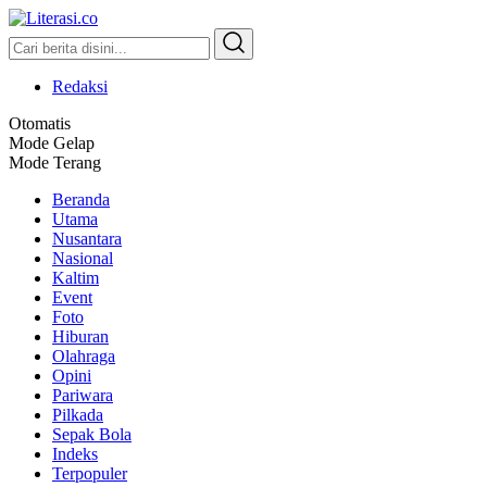
Literasi.co
Pilar Informasi
Redaksi
Otomatis
Mode Gelap
Mode Terang
Beranda
Utama
Nusantara
Nasional
Kaltim
Event
Foto
Hiburan
Olahraga
Opini
Pariwara
Pilkada
Sepak Bola
Indeks
Terpopuler