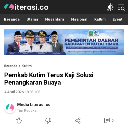
Literasi.co
Pilar Informasi
Beranda
Utama
Nusantara
Nasional
Kaltim
Event
Beranda
Kaltim
Pemkab Kutim Terus Kaji Solusi
Penangkaran Buaya
4 April 2026 18:03 +08
Media Literasi.co
Tim Redaksi
0