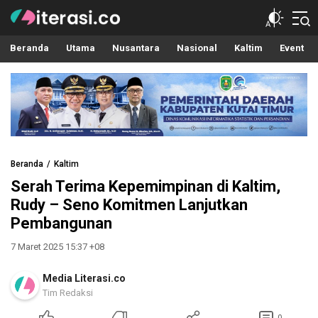
Literasi.co
Pilar Informasi
Beranda
Utama
Nusantara
Nasional
Kaltim
Event
Beranda
Kaltim
Serah Terima Kepemimpinan di Kaltim,
Rudy – Seno Komitmen Lanjutkan
Pembangunan
7 Maret 2025 15:37 +08
Media Literasi.co
Tim Redaksi