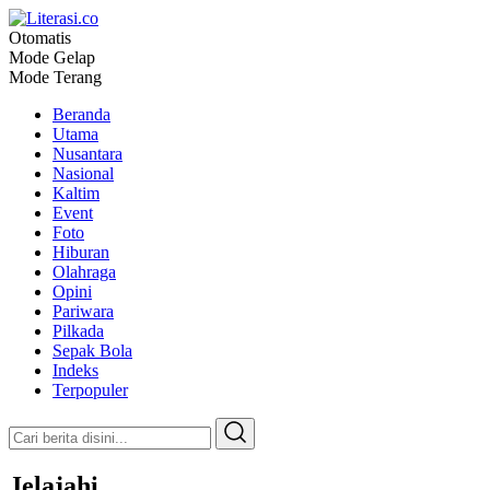
Otomatis
Literasi.co
Pilar Informasi
Mode Gelap
Mode Terang
Beranda
Utama
Nusantara
Nasional
Kaltim
Event
Foto
Hiburan
Olahraga
Opini
Pariwara
Pilkada
Sepak Bola
Indeks
Terpopuler
Jelajahi