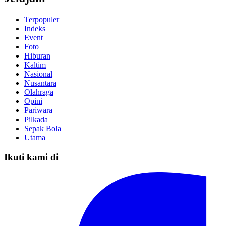
Terpopuler
Indeks
Event
Foto
Hiburan
Kaltim
Nasional
Nusantara
Olahraga
Opini
Pariwara
Pilkada
Sepak Bola
Utama
Ikuti kami di